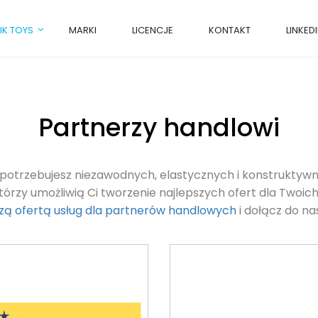
IK TOYS
MARKI
LICENCJE
KONTAKT
LINKED
Partnerzy handlowi
potrzebujesz niezawodnych, elastycznych i konstrukty
tórzy umożliwią Ci tworzenie najlepszych ofert dla Twoich
szą ofertą usług dla partnerów handlowych
i dołącz do nas